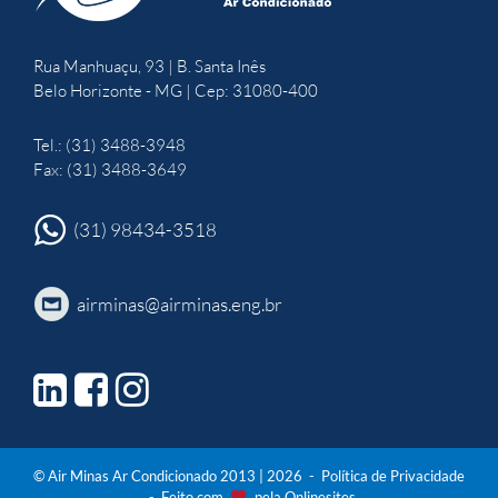
Rua Manhuaçu, 93 | B. Santa Inês
Belo Horizonte - MG | Cep: 31080-400
Tel.: (31) 3488-3948
Fax: (31) 3488-3649
(31) 98434-3518
airminas@airminas.eng.br
© Air Minas Ar Condicionado 2013 | 2026 -
Política de Privacidade
- Feito com
pela
Onlinesites